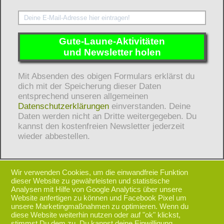
Gute-Laune-Aktivitäten
und Newsletter holen
Mit Absenden des obigen Formulars erklärst du
dich mit der Speicherung dieser Daten
entsprechend unseren allgemeinen
Datenschutzerklärungen
einverstanden. Deine
Daten werden nicht an Dritte weitergegeben. Du
kannst den kostenfreien Newsletter jederzeit
wieder abbestellen.
Wir verwenden Cookies, um die einwandfreie Funktion
dieser Website zu gewährleisten und statistische
Analysen mit Hilfe von Google Analytics über unsere
zurück nach oben
Website anfertigen zu können und Facebook Pixel um
unsere Marketingmaßnahmen zu optimieren. Wenn du
diese Website weiterhin nutzen oder auf "ok" klickst,
stimmst Du dem zu. Du kannst deine Einwilligung