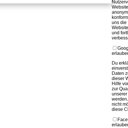
Nutzerv
Website
anonymi
konforme
uns die 
Website
und fort
verbess
Goog
erlaube
Du erklä
einvers
Daten z
dieser W
Hilfe v
zur Qua
unserer
werden.
nicht m
diese C
Face
erlaube