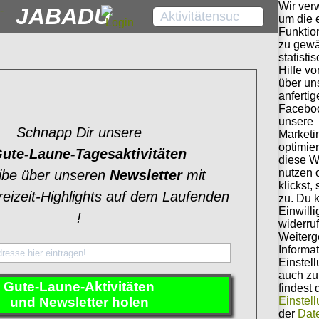
Wir ver
JABADU
um die 
Funktio
zu gewä
statisti
Hilfe v
über un
anferti
Faceboo
unsere
Schnapp Dir unsere
Market
optimie
Gute-Laune-Tagesaktivitäten
diese W
nutzen 
eibe über unseren
Newsletter
mit
klickst
reizeit-Highlights auf dem Laufenden
zu. Du 
Einwilli
!
widerru
Weiter
Informa
Einstel
auch zu
Gute-Laune-Aktivitäten
findest 
und Newsletter holen
Einstel
der
Dat