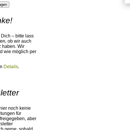
agen
ke!
Dich – bitte lass
en, ob wir auch
z haben. Wir
d wie möglich per
en
Details
.
etter
hier noch keine
ltungen für
freigegeben, aber
letter
ch gerne, sobald