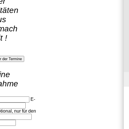
er
itäten
us
mach
t !
er der Termine
ine
nahme
E-
onal, nur für den