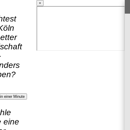
×
test
Köln
netter
schaft
-
nders
ben?
n einer Minute
hle
 eine