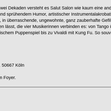
er zwei Dekaden versteht es Salut Salon wie kaum eine an
e und sprühendem Humor, artistischer Instrumentalakrob
t, in überraschende, ungewohnte, ganz zauberhafte Gefi
en lässt, die vier Musikerinnen verbinden es: von Tango
chem Puppenspiel bis zu Vivaldi mit Kung Fu. So souve
, 50667 Köln
m Foyer.