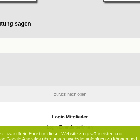
altung sagen
zurück nach oben
Login Mitglieder
Login Eventleiter/innen
einwandfreie Funktion dieser Website zu gewährleisten und
 von Google Analytics über unsere Website anfertigen zu können und