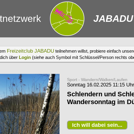
itnetzwerk
JABADU
Freizeitclub JABADU
erem
teilnehmen willst, probiere einfach unse
 dich über
Login
(siehe auch Symbol mit Schlüssel/Person rechts oben
Sport - Wandern/Walken/Laufen
Sonntag 16.02.2025 11:15 Uh
Schlendern und Schl
Wandersonntag im D
Ich will dabei sein...