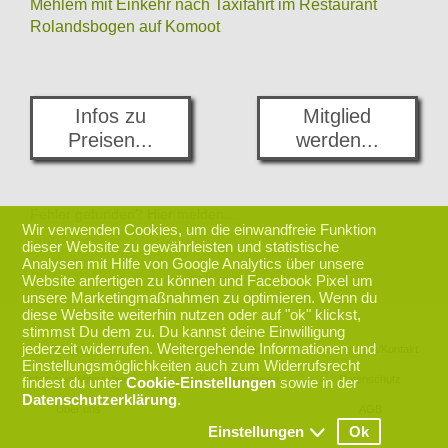
Mehlem mit Einkehr nach Taxifahrt im Restaurant
Rolandsbogen auf Komoot
Infos zu
Mitglied
Preisen...
werden...
Fehler gefunden? Hier melden...
Wir verwenden Cookies, um die einwandfreie Funktion
dieser Website zu gewährleisten und statistische
Analysen mit Hilfe von Google Analytics über unsere
zurück nach oben
Website anfertigen zu können und Facebook Pixel um
unsere Marketingmaßnahmen zu optimieren. Wenn du
diese Website weiterhin nutzen oder auf "ok" klickst,
stimmst Du dem zu. Du kannst deine Einwilligung
jederzeit widerrufen. Weitergehende Informationen und
Programm
Login Mitglieder
Impressum/Kontakt
Einstellungsmöglichkeiten auch zum Widerrufsrecht
Infos zum Mitmachen
Login Eventleiter/innen
Datenschutz
findest du unter
Cookie-Einstellungen
sowie in der
Datenschutzerklärung
.
Über uns
AGB
Einstellungen
Ok