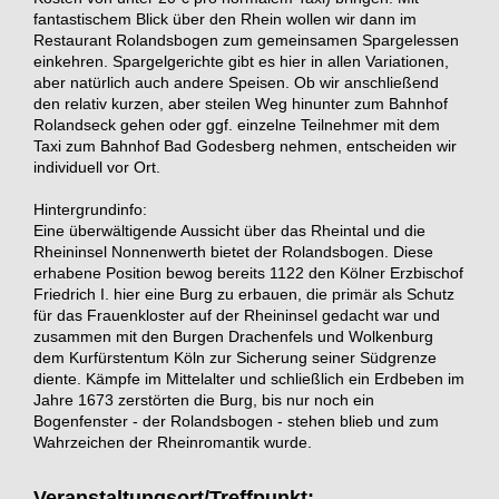
fantastischem Blick über den Rhein wollen wir dann im
Restaurant Rolandsbogen zum gemeinsamen Spargelessen
einkehren. Spargelgerichte gibt es hier in allen Variationen,
aber natürlich auch andere Speisen. Ob wir anschließend
den relativ kurzen, aber steilen Weg hinunter zum Bahnhof
Rolandseck gehen oder ggf. einzelne Teilnehmer mit dem
Taxi zum Bahnhof Bad Godesberg nehmen, entscheiden wir
individuell vor Ort.
Hintergrundinfo:
Eine überwältigende Aussicht über das Rheintal und die
Rheininsel Nonnenwerth bietet der Rolandsbogen. Diese
erhabene Position bewog bereits 1122 den Kölner Erzbischof
Friedrich I. hier eine Burg zu erbauen, die primär als Schutz
für das Frauenkloster auf der Rheininsel gedacht war und
zusammen mit den Burgen Drachenfels und Wolkenburg
dem Kurfürstentum Köln zur Sicherung seiner Südgrenze
diente. Kämpfe im Mittelalter und schließlich ein Erdbeben im
Jahre 1673 zerstörten die Burg, bis nur noch ein
Bogenfenster - der Rolandsbogen - stehen blieb und zum
Wahrzeichen der Rheinromantik wurde.
Veranstaltungsort/Treffpunkt: