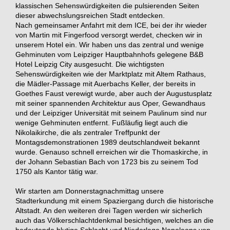
klassischen Sehenswürdigkeiten die pulsierenden Seiten
dieser abwechslungsreichen Stadt entdecken.
Nach gemeinsamer Anfahrt mit dem ICE, bei der ihr wieder
von Martin mit Fingerfood versorgt werdet, checken wir in
unserem Hotel ein. Wir haben uns das zentral und wenige
Gehminuten vom Leipziger Hauptbahnhofs gelegene B&B
Hotel Leipzig City ausgesucht. Die wichtigsten
Sehenswürdigkeiten wie der Marktplatz mit Altem Rathaus,
die Mädler-Passage mit Auerbachs Keller, der bereits in
Goethes Faust verewigt wurde, aber auch der Augustusplatz
mit seiner spannenden Architektur aus Oper, Gewandhaus
und der Leipziger Universität mit seinem Paulinum sind nur
wenige Gehminuten entfernt. Fußläufig liegt auch die
Nikolaikirche, die als zentraler Treffpunkt der
Montagsdemonstrationen 1989 deutschlandweit bekannt
wurde. Genauso schnell erreichen wir die Thomaskirche, in
der Johann Sebastian Bach von 1723 bis zu seinem Tod
1750 als Kantor tätig war.
Wir starten am Donnerstagnachmittag unsere
Stadterkundung mit einem Spaziergang durch die historische
Altstadt. An den weiteren drei Tagen werden wir sicherlich
auch das Völkerschlachtdenkmal besichtigen, welches an die
bedeutende blutige Schlacht und Niederlage Napoleons von