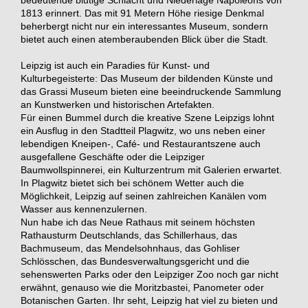
1813 erinnert. Das mit 91 Metern Höhe riesige Denkmal
beherbergt nicht nur ein interessantes Museum, sondern
bietet auch einen atemberaubenden Blick über die Stadt.
Leipzig ist auch ein Paradies für Kunst- und
Kulturbegeisterte: Das Museum der bildenden Künste und
das Grassi Museum bieten eine beeindruckende Sammlung
an Kunstwerken und historischen Artefakten.
Für einen Bummel durch die kreative Szene Leipzigs lohnt
ein Ausflug in den Stadtteil Plagwitz, wo uns neben einer
lebendigen Kneipen-, Café- und Restaurantszene auch
ausgefallene Geschäfte oder die Leipziger
Baumwollspinnerei, ein Kulturzentrum mit Galerien erwartet.
In Plagwitz bietet sich bei schönem Wetter auch die
Möglichkeit, Leipzig auf seinen zahlreichen Kanälen vom
Wasser aus kennenzulernen.
Nun habe ich das Neue Rathaus mit seinem höchsten
Rathausturm Deutschlands, das Schillerhaus, das
Bachmuseum, das Mendelsohnhaus, das Gohliser
Schlösschen, das Bundesverwaltungsgericht und die
sehenswerten Parks oder den Leipziger Zoo noch gar nicht
erwähnt, genauso wie die Moritzbastei, Panometer oder
Botanischen Garten. Ihr seht, Leipzig hat viel zu bieten und