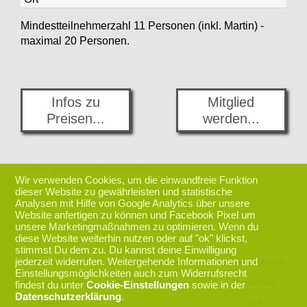
Mindestteilnehmerzahl 11 Personen (inkl. Martin) -
maximal 20 Personen.
Infos zu
Mitglied
Preisen...
werden...
Fehler gefunden? Hier melden...
Wir verwenden Cookies, um die einwandfreie Funktion
dieser Website zu gewährleisten und statistische
Analysen mit Hilfe von Google Analytics über unsere
zurück nach oben
Website anfertigen zu können und Facebook Pixel um
unsere Marketingmaßnahmen zu optimieren. Wenn du
diese Website weiterhin nutzen oder auf "ok" klickst,
stimmst Du dem zu. Du kannst deine Einwilligung
jederzeit widerrufen. Weitergehende Informationen und
Programm
Login Mitglieder
Impressum/Kontakt
Einstellungsmöglichkeiten auch zum Widerrufsrecht
Infos zum Mitmachen
Login Eventleiter/innen
Datenschutz
findest du unter
Cookie-Einstellungen
sowie in der
Datenschutzerklärung
.
Über uns
AGB