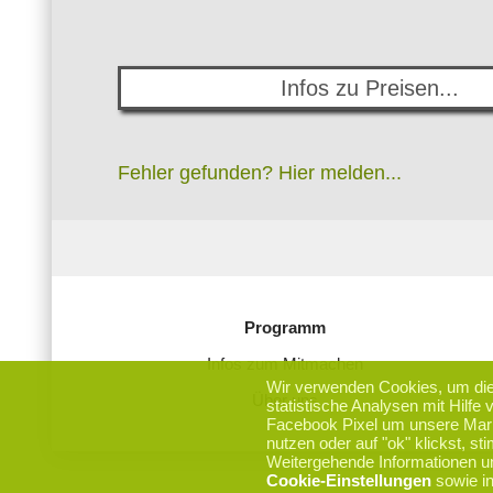
Infos zu Preisen...
Fehler gefunden? Hier melden...
Programm
Infos zum Mitmachen
Wir verwenden Cookies, um die 
Über uns
statistische Analysen mit Hilfe
Facebook Pixel um unsere Mar
nutzen oder auf "ok" klickst, s
Weitergehende Informationen un
Cookie-Einstellungen
sowie i