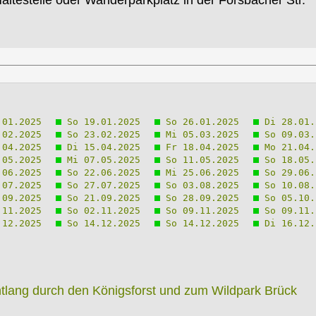
altestelle oder Wanderparkplatz in der Forsbacher Str.
01.2025
So 19.01.2025
So 26.01.2025
Di 28.01.
02.2025
So 23.02.2025
Mi 05.03.2025
So 09.03.
04.2025
Di 15.04.2025
Fr 18.04.2025
Mo 21.04.
05.2025
Mi 07.05.2025
So 11.05.2025
So 18.05.
06.2025
So 22.06.2025
Mi 25.06.2025
So 29.06.
07.2025
So 27.07.2025
So 03.08.2025
So 10.08.
09.2025
So 21.09.2025
So 28.09.2025
So 05.10.
11.2025
So 02.11.2025
So 09.11.2025
So 09.11.
12.2025
So 14.12.2025
So 14.12.2025
Di 16.12.
lang durch den Königsforst und zum Wildpark Brück