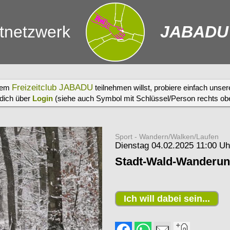
itnetzwerk
JABADU
Freizeitclub JABADU
erem
teilnehmen willst, probiere einfach unse
 dich über
Login
(siehe auch Symbol mit Schlüssel/Person rechts oben
Sport - Wandern/Walken/Laufen
Dienstag 04.02.2025 11:00 Uh
Stadt-Wald-Wanderun
Ich will dabei sein...