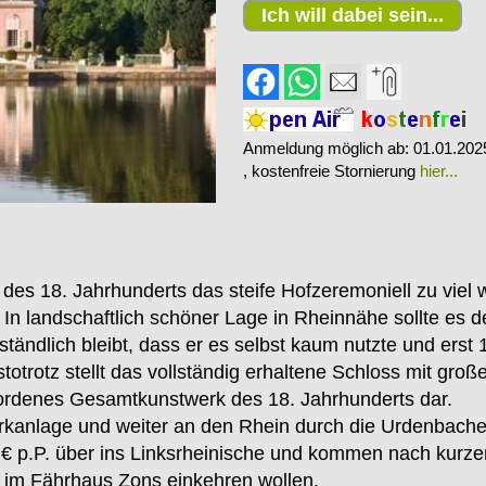
Ich will dabei sein...
Anmeldung möglich ab: 01.01.202
, kostenfreie Stornierung
hier...
e des 18. Jahrhunderts das steife Hofzeremoniell zu viel
 In landschaftlich schöner Lage in Rheinnähe sollte es
tändlich bleibt, dass er es selbst kaum nutzte und erst 
totrotz stellt das vollständig erhaltene Schloss mit groß
wordenes Gesamtkunstwerk des 18. Jahrhunderts dar.
arkanlage und weiter an den Rhein durch die Urdenbache
 € p.P. über ins Linksrheinische und kommen nach kur
g im Fährhaus Zons einkehren wollen.