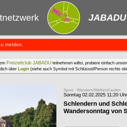
itnetzwerk
JABADU
zu melden.
Freizeitclub JABADU
erem
teilnehmen willst, probiere einfach unse
 dich über
Login
(siehe auch Symbol mit Schlüssel/Person rechts oben
Sport - Wandern/Walken/Laufen
Sonntag 02.02.2025 11:20 Uh
Schlendern und Schl
Wandersonntag von S