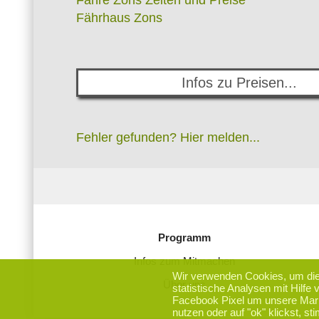
Fähre Zons Zeiten und Preise
Fährhaus Zons
Infos zu Preisen...
Fehler gefunden? Hier melden...
Programm
Infos zum Mitmachen
Wir verwenden Cookies, um die 
Über uns
statistische Analysen mit Hilfe
Facebook Pixel um unsere Mar
nutzen oder auf "ok" klickst, s