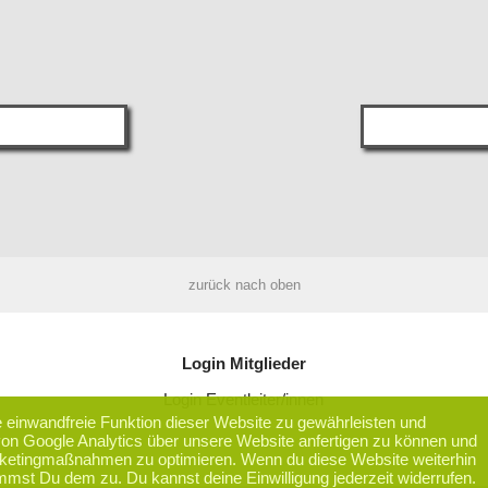
zurück nach oben
Login Mitglieder
Login Eventleiter/innen
einwandfreie Funktion dieser Website zu gewährleisten und
 von Google Analytics über unsere Website anfertigen zu können und
ketingmaßnahmen zu optimieren. Wenn du diese Website weiterhin
timmst Du dem zu. Du kannst deine Einwilligung jederzeit widerrufen.