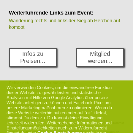
Weiterführende Links zum Event:
Wanderung rechts und links der Sieg ab Herchen auf
komoot
Infos zu
Mitglied
Preisen...
werden...
Fehler gefunden? Hier melden...
Wir verwenden Cookies, um die einwandfreie Funktion
dieser Website zu gewährleisten und statistische
Analysen mit Hilfe von Google Analytics über unsere
zurück nach oben
Website anfertigen zu können und Facebook Pixel um
unsere Marketingmaßnahmen zu optimieren. Wenn du
diese Website weiterhin nutzen oder auf "ok" klickst,
stimmst Du dem zu. Du kannst deine Einwilligung
jederzeit widerrufen. Weitergehende Informationen und
Programm
Login Mitglieder
Impressum/Kontakt
Einstellungsmöglichkeiten auch zum Widerrufsrecht
Infos zum Mitmachen
Login Eventleiter/innen
Datenschutz
findest du unter
Cookie-Einstellungen
sowie in der