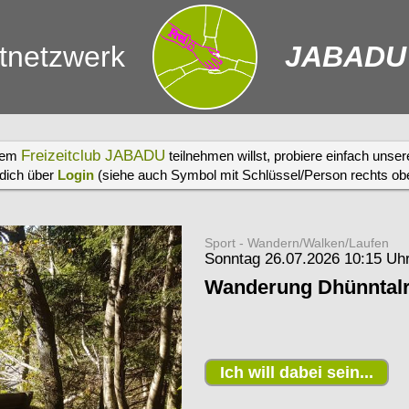
itnetzwerk
JABADU
Freizeitclub JABADU
erem
teilnehmen willst, probiere einfach unse
 dich über
Login
(siehe auch Symbol mit Schlüssel/Person rechts oben
Sport - Wandern/Walken/Laufen
Sonntag 26.07.2026 10:15 Uh
Wanderung Dhünntalr
Ich will dabei sein...