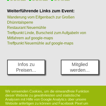
Weiterführende Links zum Event:
Wanderung vom Eifgenbach zur Großen
Dhünntalsperre
Restaurant Neuemühle
Treffpunkt Linde, Burscheid zum Aufgabeln von
Mitfahrern auf google-maps
Treffpunkt Neuemühle auf google-maps
Infos zu
Mitglied
Preisen...
werden...
Fehler gefunden? Hier melden...
Wir verwenden Cookies, um die einwandfreie Funktion
dieser Website zu gewährleisten und statistische
Analysen mit Hilfe von Google Analytics über unsere
zurück nach oben
Website anfertigen zu können und Facebook Pixel um