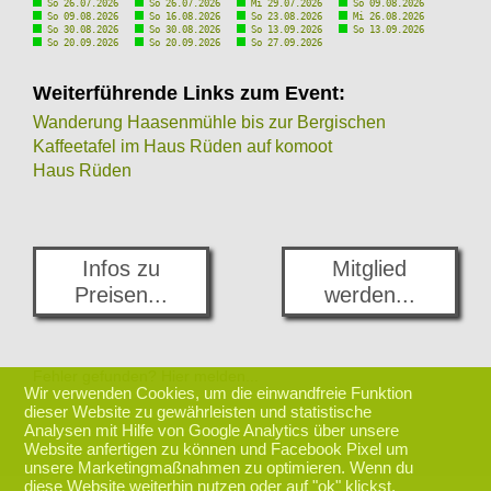
So 26.07.2026
So 26.07.2026
Mi 29.07.2026
So 09.08.2026
So 09.08.2026
So 16.08.2026
So 23.08.2026
Mi 26.08.2026
So 30.08.2026
So 30.08.2026
So 13.09.2026
So 13.09.2026
So 20.09.2026
So 20.09.2026
So 27.09.2026
Weiterführende Links zum Event:
Wanderung Haasenmühle bis zur Bergischen
Kaffeetafel im Haus Rüden auf komoot
Haus Rüden
Infos zu
Mitglied
Preisen...
werden...
Fehler gefunden? Hier melden...
Wir verwenden Cookies, um die einwandfreie Funktion
dieser Website zu gewährleisten und statistische
Analysen mit Hilfe von Google Analytics über unsere
zurück nach oben
Website anfertigen zu können und Facebook Pixel um
unsere Marketingmaßnahmen zu optimieren. Wenn du
diese Website weiterhin nutzen oder auf "ok" klickst,